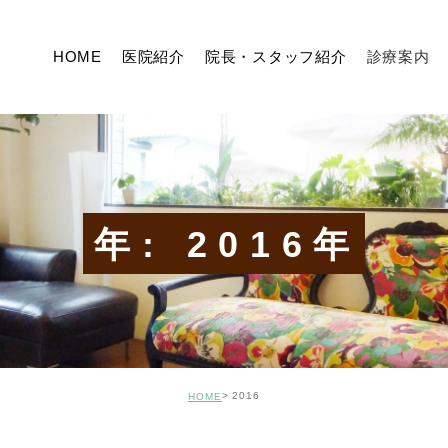
HOME
医院紹介
院長・スタッフ紹介
診療案内
むし歯治療
歯がボロボロの治療
セカンドオピニオン
年: 2016年
小児歯科
根管治療
歯周病治療
予防
2016
HOME
入れ歯治療