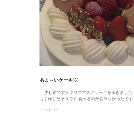
あま～いケーキ♡
少し前ですがクリスマスにケーキを頂きました！
も手作りだそうです 食べるのが勿体なかったです &
2016.12.28