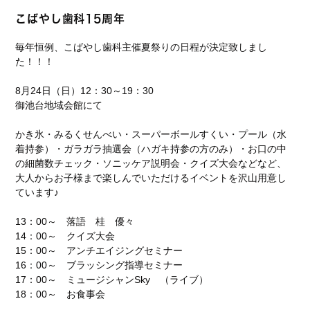
こばやし歯科15周年
毎年恒例、こばやし歯科主催夏祭りの日程が決定致しまし
た！！！
8月24日（日）12：30～19：30
御池台地域会館にて
かき氷・みるくせんべい・スーパーボールすくい・プール（水
着持参）・ガラガラ抽選会（ハガキ持参の方のみ）・お口の中
の細菌数チェック・ソニッケア説明会・クイズ大会などなど、
大人からお子様まで楽しんでいただけるイベントを沢山用意し
ています♪
13：00～ 落語 桂 優々
14：00～ クイズ大会
15：00～ アンチエイジングセミナー
16：00～ ブラッシング指導セミナー
17：00～ ミュージシャンSky （ライブ）
18：00～ お食事会