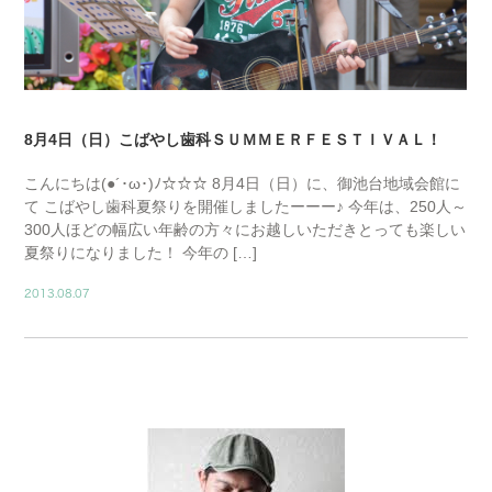
8月4日（日）こばやし歯科ＳＵＭＭＥＲＦＥＳＴＩＶＡＬ！
こんにちは(●´･ω･)ﾉ☆☆☆ 8月4日（日）に、御池台地域会館に
て こばやし歯科夏祭りを開催しましたーーー♪ 今年は、250人～
300人ほどの幅広い年齢の方々にお越しいただきとっても楽しい
夏祭りになりました！ 今年の […]
2013.08.07
BLOG01