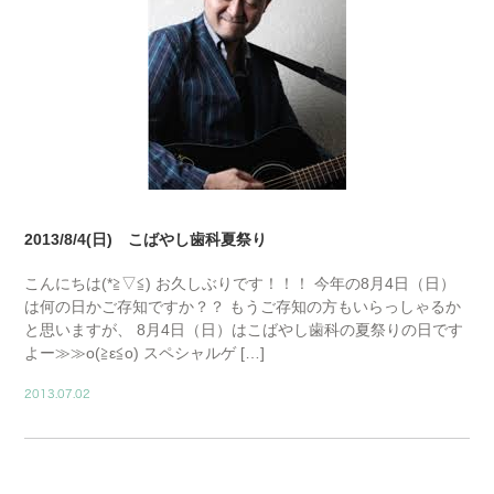
2013/8/4(日) こばやし歯科夏祭り
こんにちは(*≧▽≦) お久しぶりです！！！ 今年の8月4日（日）
は何の日かご存知ですか？？ もうご存知の方もいらっしゃるか
と思いますが、 8月4日（日）はこばやし歯科の夏祭りの日です
よー≫≫o(≧ε≦o) スペシャルゲ […]
2013.07.02
BLOG01