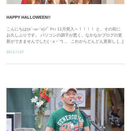
HAPPY HALLOWEEN!!
こんにちは(o´･ω･`o)ﾉﾞ ﾁｬ♪ 11月突入～！！！！ と、その前に
お久しぶりです。 パソコンの調子が悪く、なかなかブログの更
新ができませんでした(・ε・`*) … これからどんどん更新し […]
2013.11.07
BLOG01