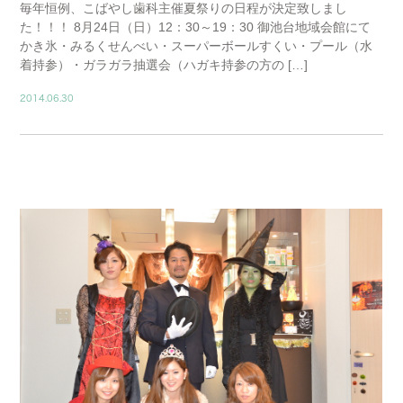
毎年恒例、こばやし歯科主催夏祭りの日程が決定致しまし
た！！！ 8月24日（日）12：30～19：30 御池台地域会館にて
かき氷・みるくせんべい・スーパーボールすくい・プール（水
着持参）・ガラガラ抽選会（ハガキ持参の方の […]
2014.06.30
BLOG01