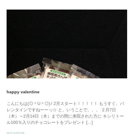
happy valentine
こんにちは(◎＾U＾◎)ﾉ 2月スタート！！！！！ もうすぐ、バ
レンタインですねーーっ☆ と、いうことで、、、 ２月7日
（木）～2月14日（木）までの間に来院された方に キシリトー
ル100％入りのチョコレートをプレゼント […]
2013.02.05