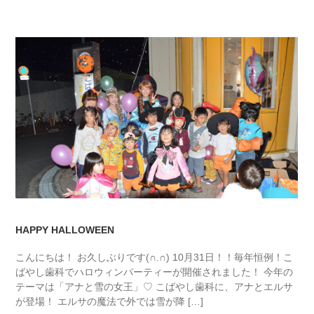
BLOG01
HAPPY HALLOWEEN
こんにちは！ お久しぶりです(∩.∩) 10月31日！！毎年恒例！こ
ばやし歯科でハロウィンパーティーが開催されました！ 今年の
テーマは「アナと雪の女王」♡ こばやし歯科に、アナとエルサ
が登場！ エルサの魔法で外では雪が降 […]